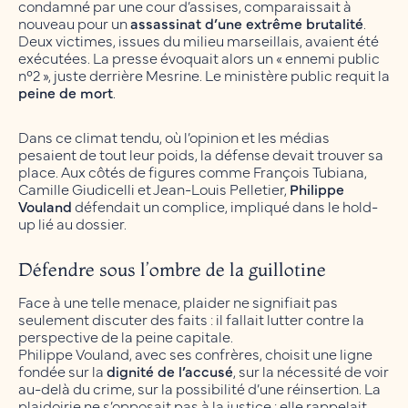
condamné par une cour d’assises, comparaissait à
nouveau pour un
assassinat d’une extrême brutalité
.
Deux victimes, issues du milieu marseillais, avaient été
exécutées. La presse évoquait alors un « ennemi public
n°2 », juste derrière Mesrine. Le ministère public requit la
peine de mort
.
Dans ce climat tendu, où l’opinion et les médias
pesaient de tout leur poids, la défense devait trouver sa
place. Aux côtés de figures comme François Tubiana,
Camille Giudicelli et Jean-Louis Pelletier,
Philippe
Vouland
défendait un complice, impliqué dans le hold-
up lié au dossier.
Défendre sous l’ombre de la guillotine
Face à une telle menace, plaider ne signifiait pas
seulement discuter des faits : il fallait lutter contre la
perspective de la peine capitale.
Philippe Vouland, avec ses confrères, choisit une ligne
fondée sur la
dignité de l’accusé
, sur la nécessité de voir
au-delà du crime, sur la possibilité d’une réinsertion. La
plaidoirie ne s’opposait pas à la justice : elle rappelait