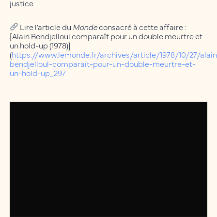
justice.
Lire l’article du
Monde
consacré à cette affaire :
[Alain Bendjelloul comparaît pour un double meurtre et
un hold-up (1978)]
(
https://www.lemonde.fr/archives/article/1978/10/27/alain
bendjelloul-comparait-pour-un-double-meurtre-et-
un-hold-up_297