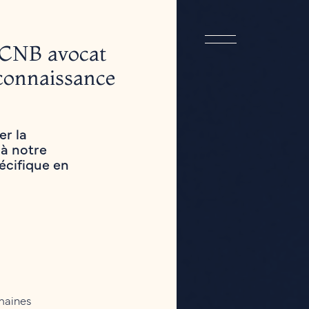
 CNB avocat
econnaissance
er la
 à notre
écifique en
maines