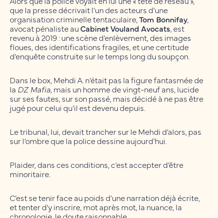
Alors que la police voyait en lui une « tête de réseau »,
que la presse décrivait l’un des acteurs d’une
organisation criminelle tentaculaire,
Tom Bonnifay
,
avocat pénaliste au
Cabinet Vouland Avocats
, est
revenu à 2019 : une scène d’enlèvement, des images
floues, des identifications fragiles, et une certitude
d’enquête construite sur le temps long du soupçon.
Dans le box, Mehdi A. n’était pas la figure fantasmée de
la
DZ Mafia
, mais un homme de vingt-neuf ans, lucide
sur ses fautes, sur son passé, mais décidé à ne pas être
jugé pour celui qu’il est devenu depuis.
Le tribunal, lui, devait trancher sur le Mehdi d’alors, pas
sur l’ombre que la police dessine aujourd’hui.
Plaider, dans ces conditions, c’est accepter d’être
minoritaire.
C’est se tenir face au poids d’une narration déjà écrite,
et tenter d’y inscrire, mot après mot, la nuance, la
chronologie, le doute raisonnable.